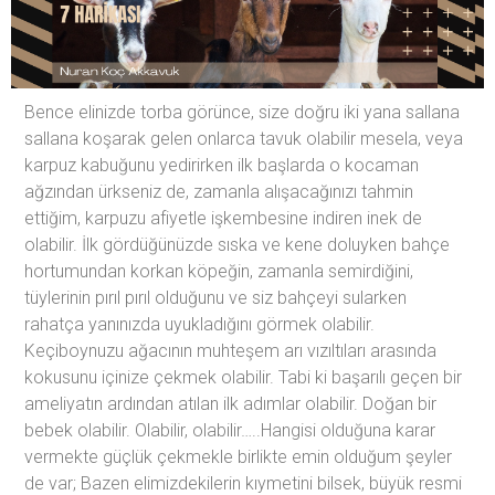
Bence elinizde torba görünce, size doğru iki yana sallana
sallana koşarak gelen onlarca tavuk olabilir mesela, veya
karpuz kabuğunu yedirirken ilk başlarda o kocaman
ağzından ürkseniz de, zamanla alışacağınızı tahmin
ettiğim, karpuzu afiyetle işkembesine indiren inek de
olabilir. İlk gördüğünüzde sıska ve kene doluyken bahçe
hortumundan korkan köpeğin, zamanla semirdiğini,
tüylerinin pırıl pırıl olduğunu ve siz bahçeyi sularken
rahatça yanınızda uyukladığını görmek olabilir.
Keçiboynuzu ağacının muhteşem arı vızıltıları arasında
kokusunu içinize çekmek olabilir. Tabi ki başarılı geçen bir
ameliyatın ardından atılan ilk adımlar olabilir. Doğan bir
bebek olabilir. Olabilir, olabilir…..Hangisi olduğuna karar
vermekte güçlük çekmekle birlikte emin olduğum şeyler
de var; Bazen elimizdekilerin kıymetini bilsek, büyük resmi