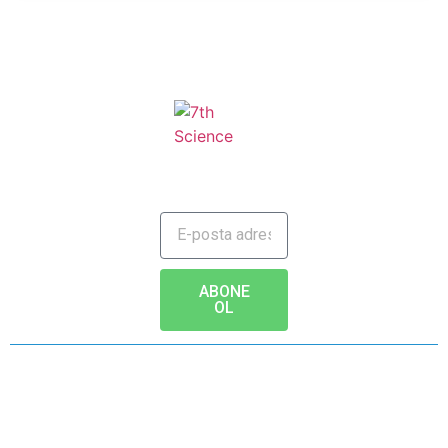
JAILBREAK TO FUTURE
ABONE
OL
Copyright © 2020 - www.7th.science Tüm hakları saklıdır