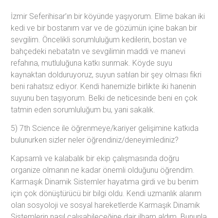
İzmir Seferihisar’ın bir köyünde yaşıyorum. Elime bakan iki
kedi ve bir bostanım var ve de gözümün içine bakan bir
sevgilim. Öncelikli sorumluluğum kedilerin, bostan ve
bahçedeki nebatatın ve sevgilimin maddi ve manevi
refahına, mutluluğuna katkı sunmak. Köyde suyu
kaynaktan dolduruyoruz, suyun satılan bir şey olması fikri
beni rahatsız ediyor. Kendi hanemizle birlikte iki hanenin
suyunu ben taşıyorum. Belki de neticesinde beni en çok
tatmin eden sorumluluğum bu, yani sakalık.
5) 7th Science ile öğrenmeye/kariyer gelişimine katkıda
bulunurken sizler neler öğrendiniz/deneyimlediniz?
Kapsamlı ve kalabalık bir ekip çalışmasında doğru
organize olmanın ne kadar önemli olduğunu öğrendim.
Karmaşık Dinamik Sistemler hayatıma girdi ve bu benim
için çok dönüştürücü bir bilgi oldu. Kendi uzmanlık alanım
olan sosyoloji ve sosyal hareketlerde Karmaşık Dinamik
Sistemlerin nasıl çalışabileceğine dair ilham aldım. Bununla