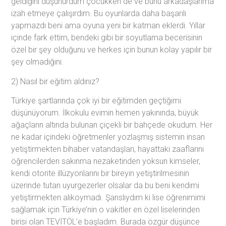
geldiğini düşünürdüm çocukken de ve bunu arkadaşlarıma
izah etmeye çalışırdım. Bu oyunlarda daha başarılı
yapmazdı beni ama oyuna yeni bir katman eklerdi. Yıllar
içinde fark ettim, bendeki gibi bir soyutlama becerisinin
özel bir şey olduğunu ve herkes için bunun kolay yapılır bir
şey olmadığını.
2) Nasıl bir eğitim aldınız?
Türkiye şartlarında çok iyi bir eğitimden geçtiğimi
düşünüyorum. İlkokulu evimin hemen yakınında, büyük
ağaçların altında bulunan çiçekli bir bahçede okudum. Her
ne kadar içindeki öğretmenler yozlaşmış sistemin insan
yetiştirmekten bihaber vatandaşları, hayattaki zaaflarını
öğrencilerden sakınma nezaketinden yoksun kimseler,
kendi otorite illüzyonlarını bir bireyin yetiştirilmesinin
üzerinde tutan uyurgezerler olsalar da bu beni kendimi
yetiştirmekten alıkoymadı. Şanslıydım ki lise öğrenimimi
sağlamak için Türkiye’nin o vakitler en özel liselerinden
birisi olan TEVİTÖL’e başladım. Burada özgür düşünce