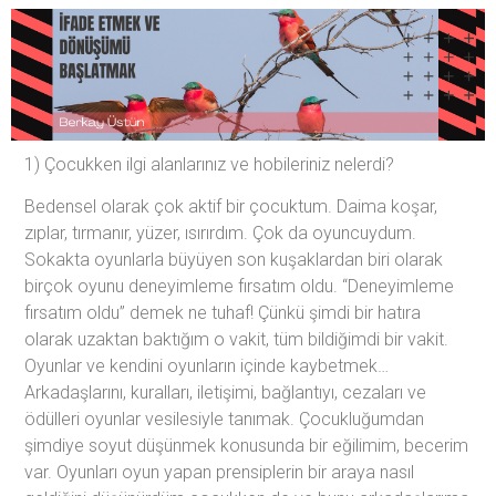
1) Çocukken ilgi alanlarınız ve hobileriniz nelerdi?
Bedensel olarak çok aktif bir çocuktum. Daima koşar,
zıplar, tırmanır, yüzer, ısırırdım. Çok da oyuncuydum.
Sokakta oyunlarla büyüyen son kuşaklardan biri olarak
birçok oyunu deneyimleme fırsatım oldu. “Deneyimleme
fırsatım oldu” demek ne tuhaf! Çünkü şimdi bir hatıra
olarak uzaktan baktığım o vakit, tüm bildiğimdi bir vakit.
Oyunlar ve kendini oyunların içinde kaybetmek…
Arkadaşlarını, kuralları, iletişimi, bağlantıyı, cezaları ve
ödülleri oyunlar vesilesiyle tanımak. Çocukluğumdan
şimdiye soyut düşünmek konusunda bir eğilimim, becerim
var. Oyunları oyun yapan prensiplerin bir araya nasıl