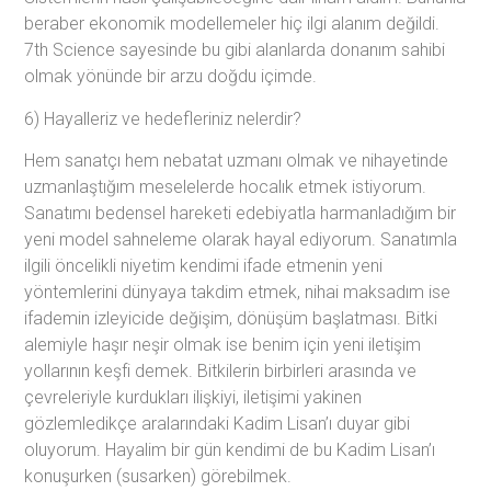
beraber ekonomik modellemeler hiç ilgi alanım değildi.
7th Science sayesinde bu gibi alanlarda donanım sahibi
olmak yönünde bir arzu doğdu içimde.
6) Hayalleriz ve hedefleriniz nelerdir?
Hem sanatçı hem nebatat uzmanı olmak ve nihayetinde
uzmanlaştığım meselelerde hocalık etmek istiyorum.
Sanatımı bedensel hareketi edebiyatla harmanladığım bir
yeni model sahneleme olarak hayal ediyorum. Sanatımla
ilgili öncelikli niyetim kendimi ifade etmenin yeni
yöntemlerini dünyaya takdim etmek, nihai maksadım ise
ifademin izleyicide değişim, dönüşüm başlatması. Bitki
alemiyle haşır neşir olmak ise benim için yeni iletişim
yollarının keşfi demek. Bitkilerin birbirleri arasında ve
çevreleriyle kurdukları ilişkiyi, iletişimi yakinen
gözlemledikçe aralarındaki Kadim Lisan’ı duyar gibi
oluyorum. Hayalim bir gün kendimi de bu Kadim Lisan’ı
konuşurken (susarken) görebilmek.