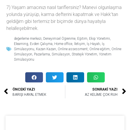
7) Yaşam amacınızı nasıl tariflersiniz? Manevi olgunlaşma
yolunda yürüyüp, karma defterini kapatmak ve Hakk’tan
geldiğim gibi tertemiz bir biçimde dünya hayatıyla
helalleşebilmek.
değerleme merkezi
,
Deneyimsel Öğrenme
,
Eğitim
,
Ekip Yönetimi
,
Elearning
,
Evden Çalışma
,
Home office
,
İletişim
,
İş Hayatı
,
İş
Simülasyonu
,
Kazan Kazan
,
Online assessment
,
Online eğitim
,
Online
Simülasyon
,
Pazarlama
,
Simülasyon
,
Stratejik Yönetim
,
Yönetim
Simülasyonu
ÖNCEKİ YAZI
SONRAKİ YAZI
BARIŞI HAYAL ETMEK
AZ KELİME ÇOK RUH