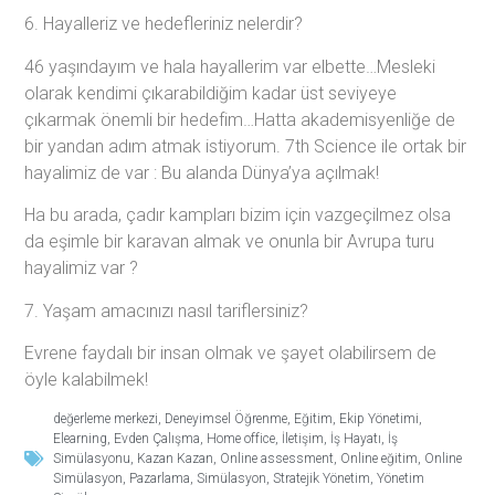
6. Hayalleriz ve hedefleriniz nelerdir?
46 yaşındayım ve hala hayallerim var elbette…Mesleki
olarak kendimi çıkarabildiğim kadar üst seviyeye
çıkarmak önemli bir hedefim…Hatta akademisyenliğe de
bir yandan adım atmak istiyorum. 7th Science ile ortak bir
hayalimiz de var : Bu alanda Dünya’ya açılmak!
Ha bu arada, çadır kampları bizim için vazgeçilmez olsa
da eşimle bir karavan almak ve onunla bir Avrupa turu
hayalimiz var ?
7. Yaşam amacınızı nasıl tariflersiniz?
Evrene faydalı bir insan olmak ve şayet olabilirsem de
öyle kalabilmek!
değerleme merkezi
,
Deneyimsel Öğrenme
,
Eğitim
,
Ekip Yönetimi
,
Elearning
,
Evden Çalışma
,
Home office
,
İletişim
,
İş Hayatı
,
İş
Simülasyonu
,
Kazan Kazan
,
Online assessment
,
Online eğitim
,
Online
Simülasyon
,
Pazarlama
,
Simülasyon
,
Stratejik Yönetim
,
Yönetim