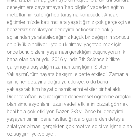
deneyimlere dayanmayan ‘hap bilgiler’ vadeden eğitim
metotlarının kalıcılığı hep tartışma konusudur. Ancak
eğitimlerimizde katılımcılara yaşattığımız çok gerçekçi ve
benzersiz simülasyon deneyimi neticesinde bakış
açılarından yaratabileceğimiz küçük bir değişimin sonucu
da büyük olabiliyor. İşte bu kırılmayı yaşatabilmek için
önce bunu bizlerin yaşaması gerektiğini düşünüyorum ki
bana olan da buydu. 2016 yılında 7th Science birlikte
çalışmaya başladığım zaman tanıştığım ‘Sistem
Yaklaşımı’, tüm hayata bakışımı elbette etkiledi. Zamanla
işin içine- detayına doğru yürüdükçe, o da bana
yaklaşarak tüm hayat dinamiklerimi etkiler bir hal aldı.
Diğer taraftan uyguladığımız deneyimsel öğrenme araçları
olan simülasyonlarını uzun vadeli etkilerini bizzat görmek
beni hala çok etkiliyor. Bazen 2-3 yıl önce bu deneyimi
yaşayan birinin, bana rastladığında o günlerden detaylar
anlatıyor olması gerçekten çok motive edici ve işime olan
öz saygımı yükseltiyor.