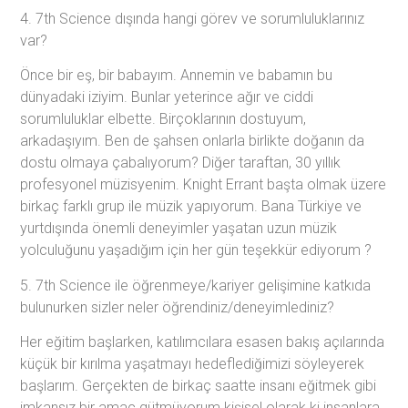
4. 7th Science dışında hangi görev ve sorumluluklarınız
var?
Önce bir eş, bir babayım. Annemin ve babamın bu
dünyadaki iziyim. Bunlar yeterince ağır ve ciddi
sorumluluklar elbette. Birçoklarının dostuyum,
arkadaşıyım. Ben de şahsen onlarla birlikte doğanın da
dostu olmaya çabalıyorum? Diğer taraftan, 30 yıllık
profesyonel müzisyenim. Knight Errant başta olmak üzere
birkaç farklı grup ile müzik yapıyorum. Bana Türkiye ve
yurtdışında önemli deneyimler yaşatan uzun müzik
yolculuğunu yaşadığım için her gün teşekkür ediyorum ?
5. 7th Science ile öğrenmeye/kariyer gelişimine katkıda
bulunurken sizler neler öğrendiniz/deneyimlediniz?
Her eğitim başlarken, katılımcılara esasen bakış açılarında
küçük bir kırılma yaşatmayı hedeflediğimizi söyleyerek
başlarım. Gerçekten de birkaç saatte insanı eğitmek gibi
imkansız bir amaç gütmüyorum kişisel olarak ki insanlara