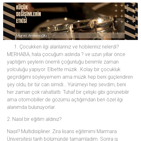
Çocukken ilgi alanlarınız ve hobileriniz nelerdi?
MERHABA, hala çocuğum aslında ? ve uzun yıllar önce
yaptığım şeylerin önemli çoğunluğu benimle zaman
yolculuğu yapıyor. Elbette müzik…Kolay bir çocukluk
geçirdiğimi söyleyemem ama müzik hep beni güçlendiren
şey oldu, bir tür can simidi… Yürümeyi hep sevdim, beni
her zaman çok rahatlattı. Tuhaf bir çelişki gibi görünebilir
ama otomobiller de gözümü açtığımdan beri özel ilgi
alanımda bulunuyorlar.
2. Nasıl bir eğitim aldınız?
Nasıl?:Multidisipliner. Zira lisans eğitimimi Marmara
Üniversitesi tarih bölümünde tamamladım. Sonra iş