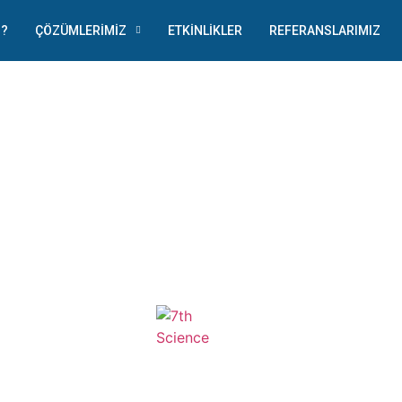
Z?
ÇÖZÜMLERIMIZ
ETKINLIKLER
REFERANSLARIMIZ
JAILBREAK TO FUTURE