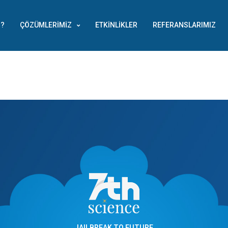
Z?
ÇÖZÜMLERIMIZ
ETKINLIKLER
REFERANSLARIMIZ
JAILBREAK TO FUTURE