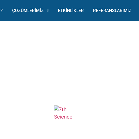
Z?
ÇÖZÜMLERIMIZ
ETKINLIKLER
REFERANSLARIMIZ
JAILBREAK TO FUTURE