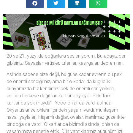
20 ve 21. yüzyılda doğanlara sesleniyorum. Buradayız der
gibisiniz. Savaşlar, virüsler, tufanlar, kasırgalar, depremler…
Aslında sadece bize değil, bu güne kadar evrenin bu pek
de önemli sandığımız, ama bir o kadar da küçücük
dünyamızda biz kendimizi pek de önemli sanıyorken,
aslında herkese dağıtılan kartlar böyleydi. Peki farklı
kartlar da yok muydu? Yooo onlar da vardı aslında.
Okyanuslar ve onların içindeki yaşam vardı, muhteşem
havalı yaylalar, ihtişamlı dağlar, ovalar, inanılmaz güzellikte
bir doğa da vardı. O kartlar da bizimdi aslında, onları da
yaşamımıza penetre ettik. Dün yaptıklarımız bugünümüzü