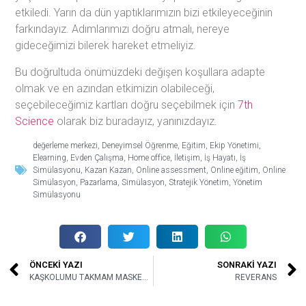
etkiledi. Yarın da dün yaptıklarımızın bizi etkileyeceğinin
farkındayız. Adımlarımızı doğru atmalı, nereye
gideceğimizi bilerek hareket etmeliyiz.
Bu doğrultuda önümüzdeki değişen koşullara adapte
olmak ve en azından etkimizin olabileceği,
seçebileceğimiz kartları doğru seçebilmek için
7th
Science
olarak biz buradayız, yanınızdayız.
değerleme merkezi
,
Deneyimsel Öğrenme
,
Eğitim
,
Ekip Yönetimi
,
Elearning
,
Evden Çalışma
,
Home office
,
İletişim
,
İş Hayatı
,
İş
Simülasyonu
,
Kazan Kazan
,
Online assessment
,
Online eğitim
,
Online
Simülasyon
,
Pazarlama
,
Simülasyon
,
Stratejik Yönetim
,
Yönetim
Simülasyonu
ÖNCEKİ YAZI
SONRAKİ YAZI
KAŞKOLUMU TAKMAM MASKEMİ TAKARIM
REVERANS