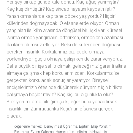
Her şey birkaç günde küle döndü. Kaç ağaç yanmıştır?
Kaç kuş ölmüştür? Kaç sincap hayatını kaybetmiştir?
Yanan ormanlarda kaç tane böcek yaşıyordu? Hiçbiri
küllerinden doğmayacak. O efsanelerde oluyor. Orman
yangınları ile iklim arasında döngüsel bir ilişki var. Küresel
ısınma orman yangınlarını arttırırken, ormanların azalması
da iklimi olumsuz etkiliyor. Belki de küllerinden doğması
gereken insanlık. Korkularımız bizi güçlü olmaya
yönlendiriyor, güçlü olmaya çalışırken de zarar veriyoruz.
Daha büyük bir işe sahip olmak, geleceğimizi garanti altına
almaya çalışmak hep korkularımızdan. Korkularımız ise
gerçekten korkulacak sonuçlar yaratıyor. Bireysel
endişelerimizin ötesinde düşünerek dünyamız için birlikte
çalışmaya başlar mıyız? Kaç kişi bu olgunlukta olur?
Bilmiyorum, ama bildiğim şu ki, eğer bunu yapabilirsek
insanlık için Zümrüdüanka Kuşu’nun efsanesi gerçek
olacak.
değerleme merkezi
,
Deneyimsel Öğrenme
,
Eğitim
,
Ekip Yönetimi
,
Elearning
,
Evden Çalışma
,
Home office
,
İletişim
,
İş Hayatı
,
İş