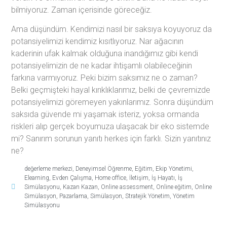
bilmiyoruz. Zaman içerisinde göreceğiz.
Ama düşündüm. Kendimizi nasıl bir saksıya koyuyoruz da
potansiyelimizi kendimiz kısıtlıyoruz. Nar ağacının
kaderinin ufak kalmak olduğuna inandığımız gibi kendi
potansiyelimizin de ne kadar ihtişamlı olabileceğinin
farkına varmıyoruz. Peki bizim saksımız ne o zaman?
Belki geçmişteki hayal kırıklıklarımız, belki de çevremizde
potansiyelimizi göremeyen yakınlarımız. Sonra düşündüm
saksıda güvende mi yaşamak isteriz, yoksa ormanda
riskleri alıp gerçek boyumuza ulaşacak bir eko sistemde
mi? Sanırım sorunun yanıtı herkes için farklı. Sizin yanıtınız
ne?
değerleme merkezi
,
Deneyimsel Öğrenme
,
Eğitim
,
Ekip Yönetimi
,
Elearning
,
Evden Çalışma
,
Home office
,
İletişim
,
İş Hayatı
,
İş
Simülasyonu
,
Kazan Kazan
,
Online assessment
,
Online eğitim
,
Online
Simülasyon
,
Pazarlama
,
Simülasyon
,
Stratejik Yönetim
,
Yönetim
Simülasyonu