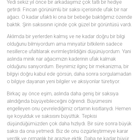
Yedi sekiz yıl önce bir arkadaşımız çok tatlı bir hediye
getirdi. Fincan görünümlü bir saksı içerisinde ufak bir nar
ağacı. O kadar ufaktı ki ona bir bebeğe baktığımız özende
baktık. Şirin saksısının içinde çok güzel bir görüntüsü vardı.
Aklımda bir yerlerden kalmış ve ne kadar doğru bir bilgi
olduğunu bilmiyordum ama minyatür bitkilerin sadece
nesillerce ufaltılarak evrimleştirildiğini düşünüyordum. Yani
aslında minik nar ağacımızın kaderinin ufak kalmak
olduğunu sanıyordum. Beynimiz ilginç bir mekanizma, bir
bilgiyi doğru kabul ede görsün, daha sonra sorgulamadan
o bilgiye dayanan yeni bilgiler ve aksiyonlar türetiyor.
Birkaç ay önce eşim, aslında daha geniş bir saksıya
alındığında büyüyebileceğini öğrendi. Büyümesini
engelleyen onu çevrelediğimiz ortamın kısıtlarıydı. Hemen
işe koyulduk ve saksısını büyüttük. Tepkisi
düşündüğümüzden çok daha hızlıydı. Bir süre sonra büyük
saksı da ona yetmedi. Biz de onu özgürleştirmeye karar
verdik ve ormanlık bir araziye ektik. Daha ne kadar büyür