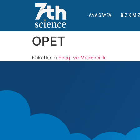
ANA SAYFA
BIZ KIMI
OPET
Etiketlendi
Enerji ve Madencilik