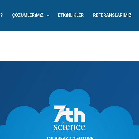
Z?
ÇÖZÜMLERIMIZ
ETKINLIKLER
REFERANSLARIMIZ
JAILBREAK TO FUTURE