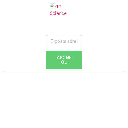
JAILBREAK TO FUTURE
ABONE
OL
Copyright © 2020 - www.7th.science Tüm hakları saklıdır