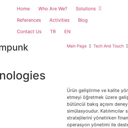
Home
Who Are We?
Solutions
References
Activities
Blog
Contact Us
TR
EN
ampunk
Main Page
Tech And Touch
nologies
Ürün geliştirme ve kalite yön
etmeyi öğretmek üzere geliş
bütüncül bakış açısını deney
simülasyoudur. Katılımcılar 
stratejilerini yönetirken finan
operasyon yönetimi ile deste